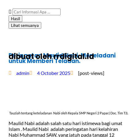
Hasil
Lihat semuanya
Peringatan Maulid Nabi, Meneladani
dibuat oleh rrdigital.id
untuk Memberi Teladan.
admin
4 October 2025
[post-views]
Tauziah tentang keteladanan Nabi oleh Kepala SMP Negeri 2 Papar.( Doc. Tim T.I).
Maulid Nabi adalah salah satu hari istimewa bagi umat
Islam . Maulid Nabi adalah peringatan hari kelahiran
Nabi Muhammad SAW, yang jatuh pada tanggal 12