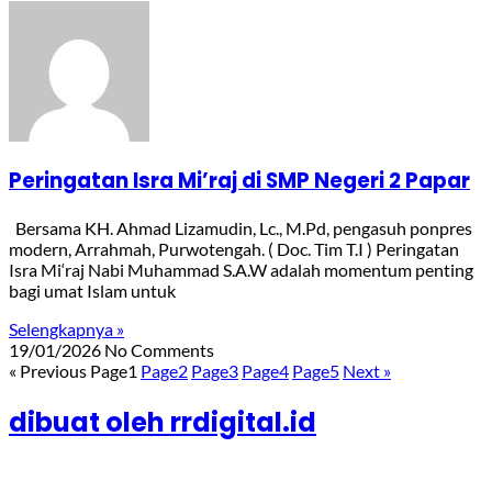
Peringatan Isra Mi’raj di SMP Negeri 2 Papar
Bersama KH. Ahmad Lizamudin, Lc., M.Pd, pengasuh ponpres
modern, Arrahmah, Purwotengah. ( Doc. Tim T.I ) Peringatan
Isra Mi‘raj Nabi Muhammad S.A.W adalah momentum penting
bagi umat Islam untuk
Selengkapnya »
19/01/2026
No Comments
« Previous
Page
1
Page
2
Page
3
Page
4
Page
5
Next »
dibuat oleh rrdigital.id