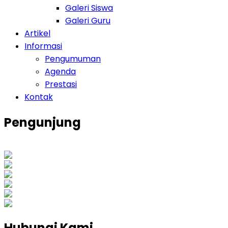
Galeri Siswa
Galeri Guru
Artikel
Informasi
Pengumuman
Agenda
Prestasi
Kontak
Pengunjung
0
1
7
9
8
6
Views Today : 38
Views Last 7 days : 343
Views Last 30 days : 1538
Views This Month : 242
Views This Year : 10846
Total views : 42286
Hubungi Kami