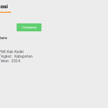
tasi
Istimewa
bara
PMI Kab Kediri
Tingkat : Kabupaten
Tahun : 2024