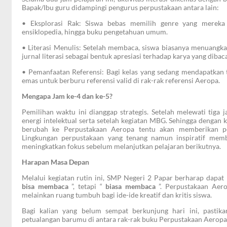
Bapak/Ibu guru didampingi pengurus perpustakaan antara lain:
• ​Eksplorasi Rak: Siswa bebas memilih genre yang mereka m
ensiklopedia, hingga buku pengetahuan umum.
• ​Literasi Menulis: Setelah membaca, siswa biasanya menuangka
jurnal literasi sebagai bentuk apresiasi terhadap karya yang dibaca
• ​Pemanfaatan Referensi: Bagi kelas yang sedang mendapatkan
emas untuk berburu referensi valid di rak-rak referensi Aeropa.
Mengapa Jam ke-4 dan ke-5?
​Pemilihan waktu ini dianggap strategis. Setelah melewati tig
energi intelektual serta setelah kegiatan MBG. Sehingga dengan 
berubah ke Perpustakaan Aeropa tentu akan memberikan pen
Lingkungan perpustakaan yang tenang namun inspiratif mem
meningkatkan fokus sebelum melanjutkan pelajaran berikutnya.
Harapan Masa Depan
Melalui kegiatan rutin ini, SMP Negeri 2 Papar berharap dapat
bisa membaca
”, tetapi “
biasa membaca
”. Perpustakaan Aero
melainkan ruang tumbuh bagi ide-ide kreatif dan kritis siswa.
​Bagi kalian yang belum sempat berkunjung hari ini, pasti
petualangan barumu di antara rak-rak buku Perpustakaan Aeropa