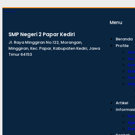
dibuat oleh rrdigital.id
Menu
SMP Negeri 2 Papar Kediri
Beranda
Jl. Raya Minggiran No.122, Morangan,
Profile
Minggiran, Kec. Papar, Kabupaten Kediri, Jawa
Sa
Timur 64153
Visi
Gur
Eksk
Fasi
Gale
Artikel
Informasi
Pe
Age
Pre