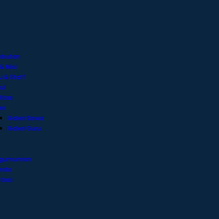
mbutan
 & Misi
u & Staff
ul
litas
ri
Galeri Siswa
Galeri Guru
ngumuman
nda
stasi