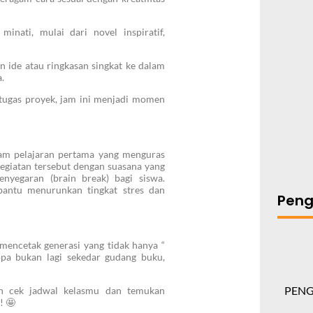
inati, mulai dari novel inspiratif,
n ide atau ringkasan singkat ke dalam
.
 tugas proyek, jam ini menjadi momen
a jam pelajaran pertama yang menguras
kegiatan tersebut dengan suasana yang
yegaran (brain break) bagi siswa.
bantu menurunkan tingkat stres dan
Pen
 mencetak generasi yang tidak hanya “
pa bukan lagi sekedar gudang buku,
PEN
kan cek jadwal kelasmu dan temukan
! 🤩