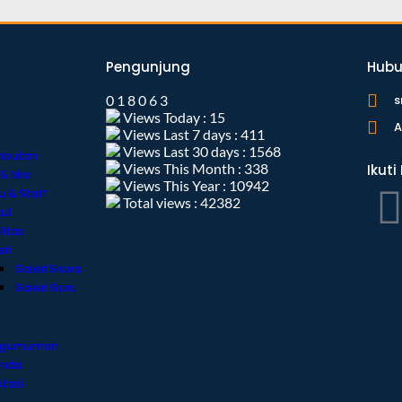
Pengunjung
Hubu
0
1
8
0
6
3
s
Views Today : 15
A
Views Last 7 days : 411
Views Last 30 days : 1568
mbutan
Views This Month : 338
Ikuti
 & Misi
Views This Year : 10942
u & Staff
Total views : 42382
ul
litas
ri
Galeri Siswa
Galeri Guru
ngumuman
nda
stasi