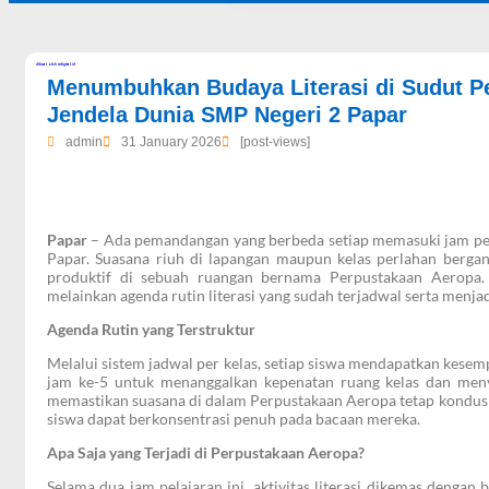
dibuat oleh rrdigital.id
Menumbuhkan Budaya Literasi di Sudut P
Jendela Dunia SMP Negeri 2 Papar
admin
31 January 2026
[post-views]
Papar
– Ada pemandangan yang berbeda setiap memasuki jam pel
Papar. Suasana riuh di lapangan maupun kelas perlahan bergan
produktif di sebuah ruangan bernama Perpustakaan Aeropa. 
melainkan agenda rutin literasi yang sudah terjadwal serta menja
Agenda Rutin yang Terstruktur
​Melalui sistem jadwal per kelas, setiap siswa mendapatkan kesem
jam ke-5 untuk menanggalkan kepenatan ruang kelas dan meny
memastikan suasana di dalam Perpustakaan Aeropa tetap kondusif
siswa dapat berkonsentrasi penuh pada bacaan mereka.
Apa Saja yang Terjadi di Perpustakaan Aeropa?
​Selama dua jam pelajaran ini, aktivitas literasi dikemas dengan 