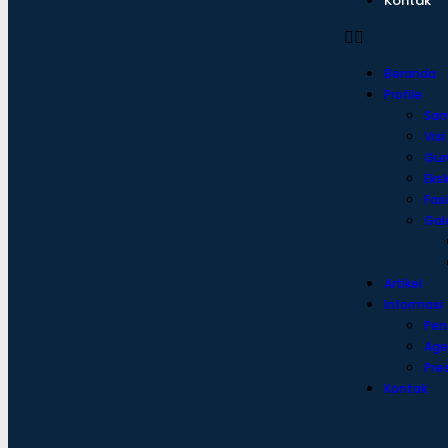
Kontak
Beranda
Profile
Sa
Visi
Gur
Eksk
Fasi
Gale
Artikel
Informasi
Pe
Age
Pre
Kontak