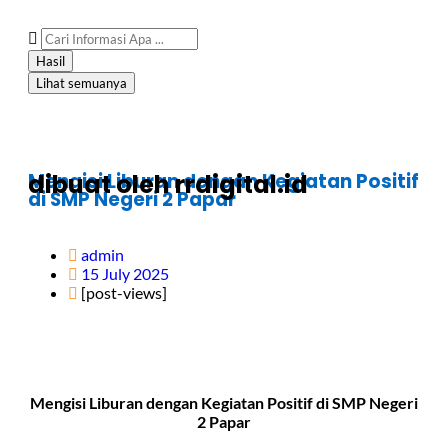
Hasil
Lihat semuanya
Mengisi Liburan dengan Kegiatan Positif
dibuat oleh rrdigital.id
di SMP Negeri 2 Papar
admin
15 July 2025
[post-views]
Mengisi Liburan dengan Kegiatan Positif di SMP Negeri
2 Papar