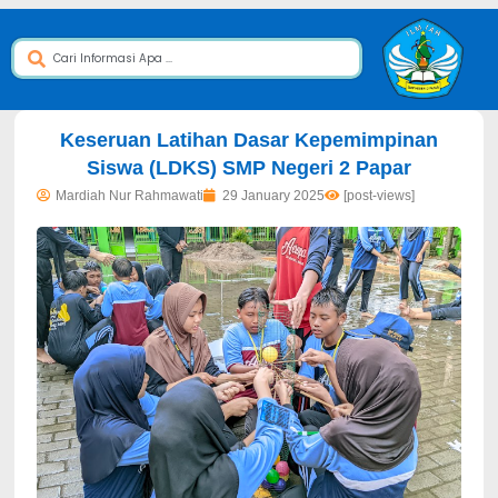
dibuat oleh rrdigital.id
Keseruan Latihan Dasar Kepemimpinan
Siswa (LDKS) SMP Negeri 2 Papar
Mardiah Nur Rahmawati
29 January 2025
[post-views]