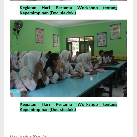
Kegiatan Hari Pertama Workshop tentang
Kepemimpinan (Doc. sie dok.)
Kegiatan Hari Pertama Workshop tentang
Kepemimpinan (Doc. sie dok.)
Hari Kedua (
Day
2)