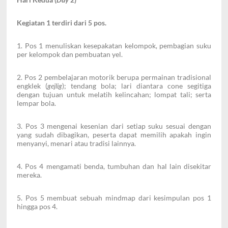
Kegiatan 1
terdiri dari 5 pos.
1. Pos 1 menuliskan kesepakatan kelompok, pembagian suku
per kelompok dan pembuatan yel.
2. Pos 2 pembelajaran motorik berupa permainan tradisional
engklek (
gejlig
); tendang bola; lari diantara cone segitiga
dengan tujuan untuk melatih kelincahan; lompat tali; serta
lempar bola.
3. Pos 3 mengenai kesenian dari setiap suku sesuai dengan
yang sudah dibagikan, peserta dapat memilih apakah ingin
menyanyi, menari atau tradisi lainnya.
4. Pos 4 mengamati benda, tumbuhan dan hal lain disekitar
mereka.
5. Pos 5 membuat sebuah mindmap dari kesimpulan pos 1
hingga pos 4.