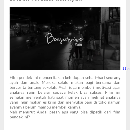
http
Film pendek ini menceritakan kehidupan sehari-hari seorang
ayah dan anak. Mereka selalu makan pagi bersama dan
bercerita tentang sekolah. Ayah juga memberi motivasi agar
anaknya rajin belajar supaya kelak bisa sukses. Film ini
semakin menyentuh hati saat momen ayah melihat anaknya
yang ingin makan es krim dan menyukai baju di toko namun
ayahnya belum mampu membelikannya.
Nah menurut Anda, pesan apa yang bisa dipetik dari film
pendek ini?