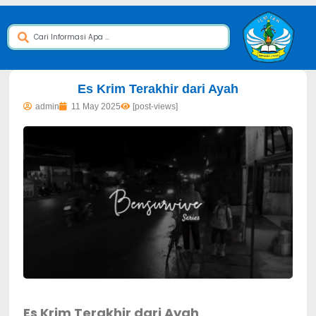
dibuat oleh rrdigital.id
Es Krim Terakhir dari Ayah
admin
11 May 2025
[post-views]
Es Krim Terakhir dari Ayah