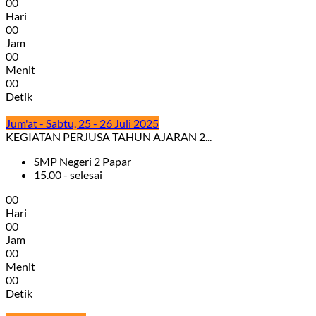
0
0
Hari
0
0
Jam
0
0
Menit
0
0
Detik
Jum'at - Sabtu, 25 - 26 Juli 2025
KEGIATAN PERJUSA TAHUN AJARAN 2...
SMP Negeri 2 Papar
15.00 - selesai
0
0
Hari
0
0
Jam
0
0
Menit
0
0
Detik