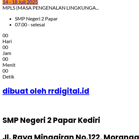
14 - 18 Juli 2025
MPLS (MASA PENGENALAN LINGKUNGA...
SMP Negeri 2 Papar
07.00 - selesai
0
0
Hari
0
0
Jam
0
0
Menit
0
0
Detik
dibuat oleh rrdigital.id
SMP Negeri 2 Papar Kediri
Jl. Raya Minggiran No.122, Moranga