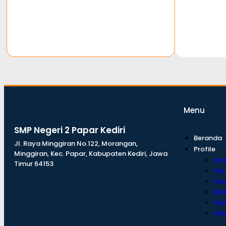
dibuat oleh rrdigital.id
Menu
SMP Negeri 2 Papar Kediri
Beranda
Jl. Raya Minggiran No.122, Morangan,
Profile
Minggiran, Kec. Papar, Kabupaten Kediri, Jawa
Sa
Timur 64153
Visi
Gur
Eksk
Fasi
Gale