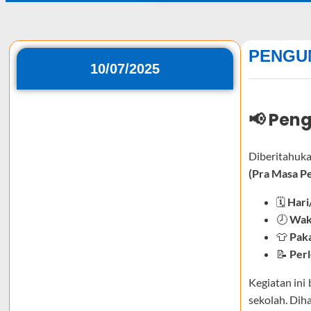
PENGU
10/07/2025
📢 Pen
Diberitahuk
(Pra Masa P
🗓️
Hari
🕗
Wak
👕
Paka
📝
Per
Kegiatan ini 
sekolah. Dih