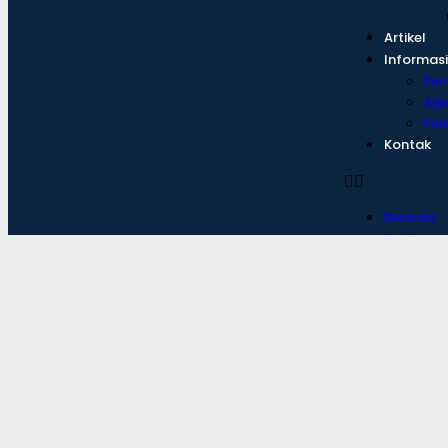
Artikel
Informasi
Pe
Age
Pre
Kontak
Beranda
Profile
Sa
Visi
Gur
Eksk
Fasi
Gale
Artikel