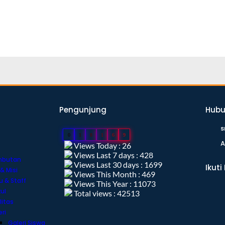
Pengunjung
Hubu
s
0
1
8
1
6
9
A
Views Today : 26
Views Last 7 days : 428
mbutan
Views Last 30 days : 1699
Ikuti
 & Misi
Views This Month : 469
u & Staff
Views This Year : 11073
ul
Total views : 42513
litas
ri
Galeri Siswa