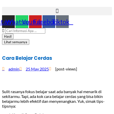
stagram
Whatsapp
Youtube
Facebook
Tiktok
Search
...
Hasil
Lihat semuanya
Cara Belajar Cerdas
admin
25 May 2025
[post-views]
Sulit rasanya fokus belajar saat ada banyak hal menarik di
sekitarmu. Tapi, ada kok cara belajar cerdas yang bisa bikin
belajarmu lebih efektif dan menyenangkan. Yuk, simak tips-
tipsnya: