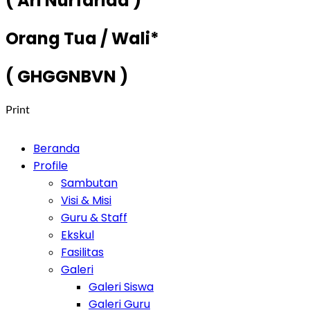
( Ari Nurfarida )
Orang Tua / Wali*
( GHGGNBVN )
Print
Beranda
Profile
Sambutan
Visi & Misi
Guru & Staff
Ekskul
Fasilitas
Galeri
Galeri Siswa
Galeri Guru