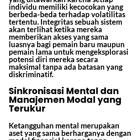
individu memiliki kecocokan yang
berbeda-beda terhadap volatilitas
tertentu. Integritas sebuah sistem
akan terlihat ketika mereka
memberikan akses yang sama
luasnya bagi pemain baru maupun
pemain lama untuk mengeksplorasi
potensi diri mereka secara
maksimal tanpa ada batasan yang
diskriminatif.
Sinkronisasi Mental dan
Manajemen Modal yang
Terukur
Ketangguhan mental merupakan
aset yang sama berharganya dengan