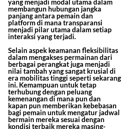
yang menjadi modal utama dalam
membangun hubungan jangka
panjang antara pemain dan
platform di mana transparansi
menjadi pilar utama dalam setiap
interaksi yang terjadi.
Selain aspek keamanan fleksibilitas
dalam mengakses permainan dari
berbagai perangkat juga menjadi
nilai tambah yang sangat krusial di
era mobilitas tinggi seperti sekarang
ini. Kemampuan untuk tetap
terhubung dengan peluang
kemenangan di mana pun dan
kapan pun memberikan kebebasan
bagi pemain untuk mengatur jadwal
bermain mereka sesuai dengan
kondisi terbaik mereka masing-