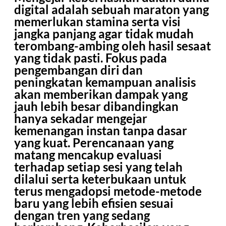
digital adalah sebuah maraton yang
memerlukan stamina serta visi
jangka panjang agar tidak mudah
terombang-ambing oleh hasil sesaat
yang tidak pasti. Fokus pada
pengembangan diri dan
peningkatan kemampuan analisis
akan memberikan dampak yang
jauh lebih besar dibandingkan
hanya sekadar mengejar
kemenangan instan tanpa dasar
yang kuat. Perencanaan yang
matang mencakup evaluasi
terhadap setiap sesi yang telah
dilalui serta keterbukaan untuk
terus mengadopsi metode-metode
baru yang lebih efisien sesuai
dengan tren yang sedang