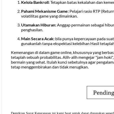
Kelola Bankroll:
Tetapkan batas kekalahan dan keme
Pahami Mekanisme Game:
Pelajari rasio RTP (Return
volatilitas game yang dimainkan.
Utamakan Hiburan:
Anggap permainan sebagai hibu
penghasilan.
Main Secara Acak:
bila punya kepercayaan pada sua
gunakanlah tanpa ekspektasi kelebihan Hasil tetaplah
Kemenangan di dalam game online, khususnya yang berbas
tetaplah sebuah probabilitas. Alih-alih mengejar "jam hoki"
bermain yang sehat. Itulah kunci sebetulnya agar pengala
tetap menggembirakan dan tidak merugikan.
Pendin
Demikian Surat Keterangan ini kami buat untuk dapat digunakan seper