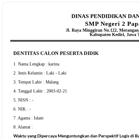
DINAS PENDIDIKAN DA
SMP Negeri 2 Pap
Jl. Raya Minggiran No.122, Morangan
Kabupaten Kediri, Jawa 
DENTITAS CALON PESERTA DIDIK
1. Nama Lengkap : karina
2. Jenis Kelamin : Laki - Laki
3. Tempat Lahir : Malang
4. Tanggal Lahir : 2003-02-21
5. NISN : -
6. NIK : -
7. Agama : Islam
8. Alamat :
Waktu yang Dipercaya Menguntungkan dan Perspektif Logis di B