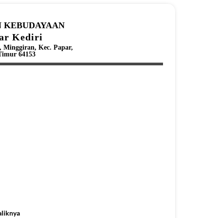
N KEBUDAYAAN
ar Kediri
, Minggiran, Kec. Papar,
Timur 64153
aliknya