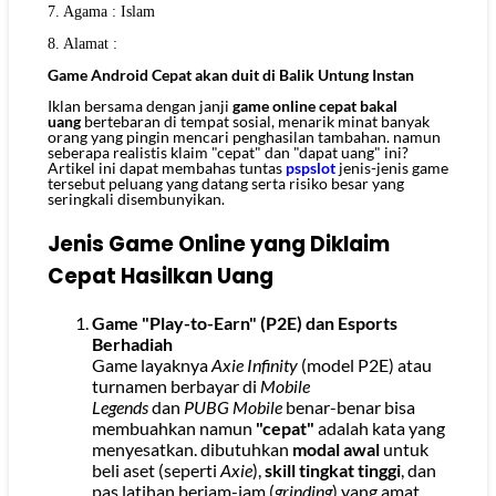
7. Agama : Islam
8. Alamat :
Game Android Cepat akan duit di Balik Untung Instan
Iklan bersama dengan janji
game online cepat bakal
uang
bertebaran di tempat sosial, menarik minat banyak
orang yang pingin mencari penghasilan tambahan. namun
seberapa realistis klaim "cepat" dan "dapat uang" ini?
Artikel ini dapat membahas tuntas
pspslot
jenis-jenis game
tersebut peluang yang datang serta risiko besar yang
seringkali disembunyikan.
Jenis Game Online yang Diklaim
Cepat Hasilkan Uang
Game "Play-to-Earn" (P2E) dan Esports
Berhadiah
Game layaknya
Axie Infinity
(model P2E) atau
turnamen berbayar di
Mobile
Legends
dan
PUBG Mobile
benar-benar bisa
membuahkan namun
"cepat"
adalah kata yang
menyesatkan. dibutuhkan
modal awal
untuk
beli aset (seperti
Axie
),
skill tingkat tinggi
, dan
pas latihan berjam-jam (
grinding
) yang amat