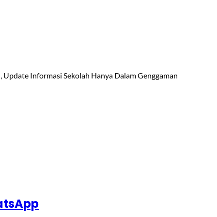
 Update Informasi Sekolah Hanya Dalam Genggaman
atsApp