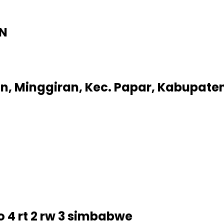
AN
n, Minggiran, Kec. Papar, Kabupaten
o 4 rt 2 rw 3 simbabwe