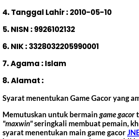
4. Tanggal Lahir : 2010-05-10
5. NISN : 9926102132
6. NIK : 3328032205990001
7. Agama : Islam
8. Alamat :
Syarat menentukan Game Gacor yang a
Memutuskan untuk bermain
game gacor
t
"maxwin"
seringkali membuat pemain, khu
syarat menentukan main game gacor
JN