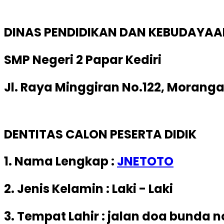
DINAS PENDIDIKAN DAN KEBUDAYA
SMP Negeri 2 Papar Kediri
Jl. Raya Minggiran No.122, Moranga
DENTITAS CALON PESERTA DIDIK
1. Nama Lengkap :
JNETOTO
2. Jenis Kelamin : Laki - Laki
3. Tempat Lahir : jalan doa bunda n