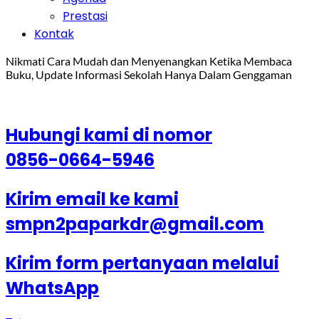
Prestasi
Kontak
Nikmati Cara Mudah dan Menyenangkan Ketika Membaca
Buku, Update Informasi Sekolah Hanya Dalam Genggaman
Hubungi kami di nomor
0856-0664-5946
Kirim email ke kami
smpn2paparkdr@gmail.com
Kirim form pertanyaan melalui
WhatsApp