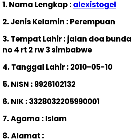
1. Nama Lengkap :
alexistogel
2. Jenis Kelamin : Perempuan
3. Tempat Lahir : jalan doa bunda
no 4 rt 2 rw 3 simbabwe
4. Tanggal Lahir : 2010-05-10
5. NISN : 9926102132
6. NIK : 3328032205990001
7. Agama : Islam
8. Alamat :