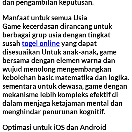
dan pengambilan keputusan.
Manfaat untuk semua Usia
Game kecerdasan dirancang untuk
berbagai grup usia dengan tingkat
susah
togel online
yang dapat
disesuaikan Untuk anak-anak, game
bersama dengan elemen warna dan
wujud menolong mengembangkan
kebolehan basic matematika dan logika.
sementara untuk dewasa, game dengan
mekanisme lebih kompleks efektif di
dalam menjaga ketajaman mental dan
menghindar penurunan kognitif.
Optimasi untuk iOS dan Android