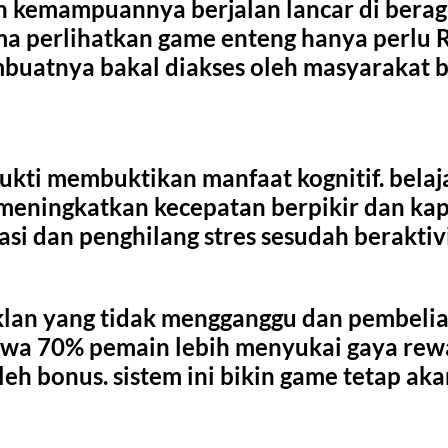
emampuannya berjalan lancar di beragam 
orma perlihatkan game enteng hanya per
embuatnya bakal diakses oleh masyarakat b
rbukti membuktikan manfaat kognitif. be
meningkatkan kecepatan berpikir dan kapa
si dan penghilang stres sesudah beraktivi
n yang tidak mengganggu dan pembelian 
hwa 70% pemain lebih menyukai gaya rew
 bonus. sistem ini bikin game tetap akan 