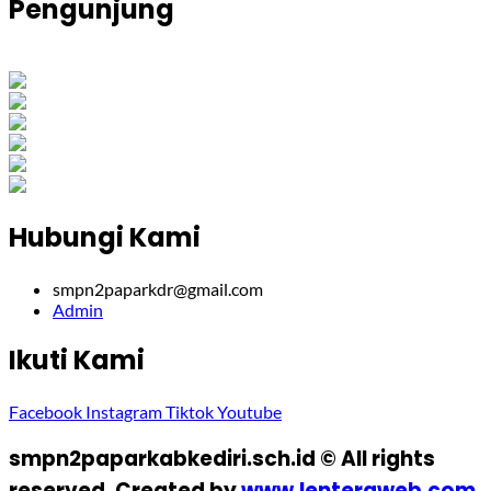
Pengunjung
0
1
8
0
6
6
Views Today : 19
Views Last 7 days : 415
Views Last 30 days : 1572
Views This Month : 342
Views This Year : 10946
Total views : 42386
Hubungi Kami
smpn2paparkdr@gmail.com
Admin
Ikuti Kami
Facebook
Instagram
Tiktok
Youtube
smpn2paparkabkediri.sch.id © All rights
reserved. Created by
www.lenteraweb.com