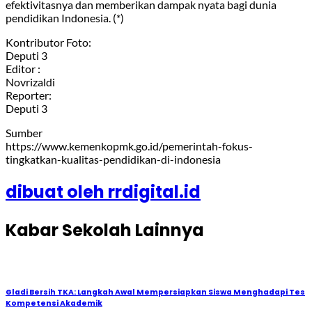
efektivitasnya dan memberikan dampak nyata bagi dunia
pendidikan Indonesia. (*)
Kontributor Foto:
Deputi 3
Editor :
Novrizaldi
Reporter:
Deputi 3
Sumber
https://www.kemenkopmk.go.id/pemerintah-fokus-
tingkatkan-kualitas-pendidikan-di-indonesia
dibuat oleh rrdigital.id
Kabar Sekolah Lainnya
Gladi Bersih TKA: Langkah Awal Mempersiapkan Siswa Menghadapi Tes
Kompetensi Akademik