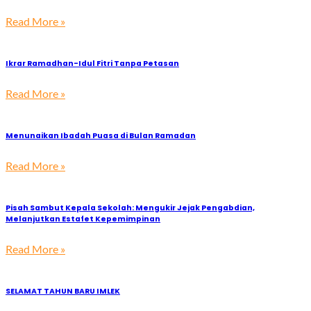
Read More »
Ikrar Ramadhan-Idul Fitri Tanpa Petasan
Read More »
Menunaikan Ibadah Puasa di Bulan Ramadan
Read More »
Pisah Sambut Kepala Sekolah: Mengukir Jejak Pengabdian,
Melanjutkan Estafet Kepemimpinan
Read More »
SELAMAT TAHUN BARU IMLEK