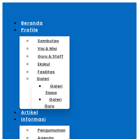
Beranda
Profile
Sambutan
Visi & Misi
Guru & Staff
Ekskul
Fasilitas
Galeri
Galeri
Siswa
Galeri
Guru
Artikel
Informasi
Pengumuman
Agenda