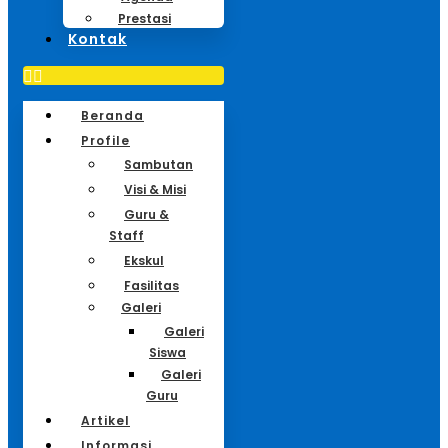
Prestasi
Kontak
Beranda
Profile
Sambutan
Visi & Misi
Guru &
Staff
Ekskul
Fasilitas
Galeri
Galeri
Siswa
Galeri
Guru
Artikel
Informasi