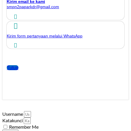
Kirim email ke kami
smpn2paparkdr@gmail.com
Kirim form pertanyaan melalui WhatsApp
Tutup
Username
Katakunci
Remember Me