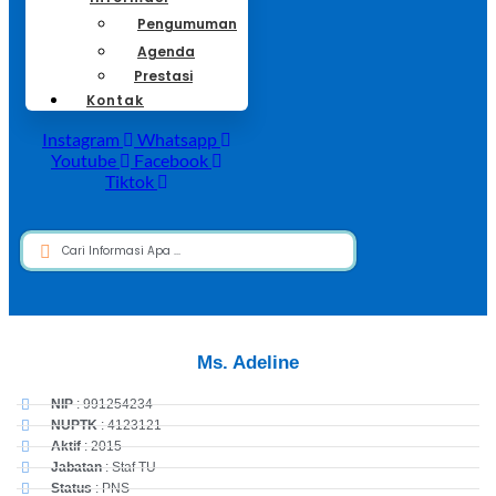
Pengumuman
Agenda
Prestasi
Kontak
Instagram
Whatsapp
Youtube
Facebook
Tiktok
Search
...
Ms. Adeline
NIP
: 991254234
NUPTK
: 4123121
Aktif
: 2015
Jabatan
: Staf TU
Status
: PNS