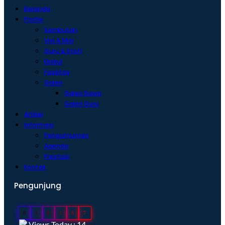
Beranda
Profile
Sambutan
Visi & Misi
Guru & Staff
Ekskul
Fasilitas
Galeri
Galeri Siswa
Galeri Guru
Artikel
Informasi
Pengumuman
Agenda
Prestasi
Kontak
Pengunjung
0
1
8
1
5
7
Views Today : 14