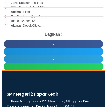
Jenis Kelamin
: Laki-laki
T.T.L
: Depok, 7 Maret 1993
Agama
: Islam
Email
: adeline@gmail.com
HP
: 08129494354
Alamat
: Depok Citayam
Bagikan :
dibuat oleh rrdigital.id
SMP Negeri 2 Papar Kediri
Jl. Raya Minggiran No.122, Morangan, Minggiran, Kec.
Papar, Kabupaten Kediri, Jawa Timur 64153