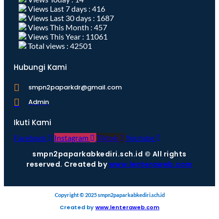
Views Last 7 days : 416
Views Last 30 days : 1687
Views This Month : 457
Views This Year : 11061
Total views : 42501
Hubungi Kami
smpn2paparkdr@gmail.com
Admin
Ikuti Kami
Facebook
Instagram
Tiktok
Youtube
smpn2paparkabkediri.sch.id © All rights
reserved. Created by
www.lenteraweb.com
Copyright © 2025 smpn2paparkabkediri.sch.id
Created by
www.lenteraweb.com