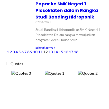
Papar ke SMK Negeri 1
Plosoklaten dalam Rangka
Studi Banding Hidroponik
07/01/2025
Studi Banding Hidroponik ke SMK Negeri 1
Plosoklaten Dalam rangka mewujudkan
program Green House SMP
Selengkapnya »
1
2
3
4
5
6
7
8
9
10
11
12
13
14
15
16
17
18
Quotes